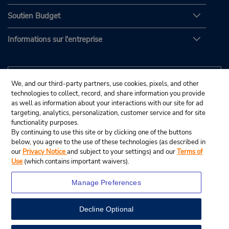
Soutien Budget
Informations sur l'entreprise
We, and our third-party partners, use cookies, pixels, and other
technologies to collect, record, and share information you provide
as well as information about your interactions with our site for ad
targeting, analytics, personalization, customer service and for site
functionality purposes.
By continuing to use this site or by clicking one of the buttons
below, you agree to the use of these technologies (as described in
our
Privacy Notice
and subject to your settings) and our
Terms of
Use
(which contains important waivers).
Manage Preferences
Decline Optional
© Budget Rent A Car System, Inc., 2025.
View Map