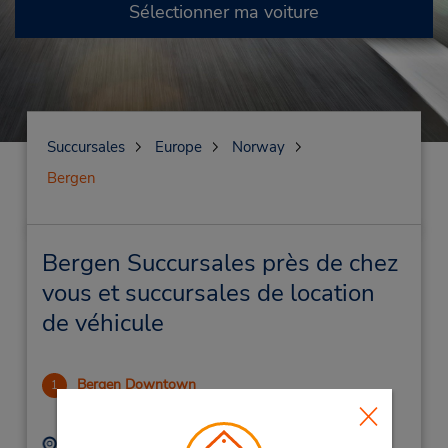
Sélectionner ma voiture
Succursales
Europe
Norway
Bergen
Bergen Succursales près de chez
vous et succursales de location
de véhicule
Bergen Downtown
1
1.83 mille
Adresse :
Téléphone :