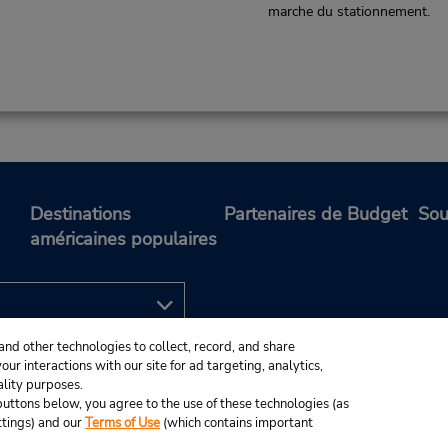
marche du stationnement.
Destinations
Partenaires de Budget
Sou
américaines populaires
and other technologies to collect, record, and share
ur interactions with our site for ad targeting, analytics,
ality purposes.
e buttons below, you agree to the use of these technologies (as
ttings) and our
Terms of Use
(which contains important