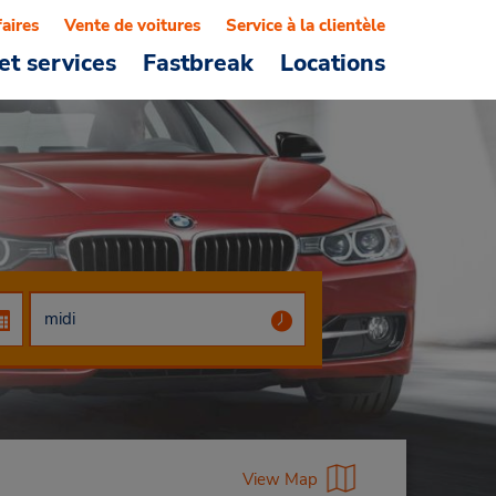
faires
Vente de voitures
Service à la clientèle
et services
Fastbreak
Locations
View Map