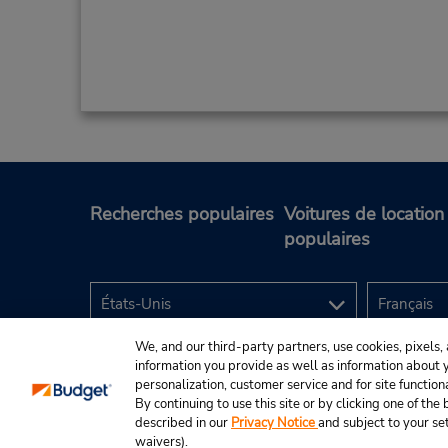
Recherches populaires
Voitures de location
populaires
We, and our third-party partners, use cookies, pixels, 
information you provide as well as information about yo
personalization, customer service and for site function
By continuing to use this site or by clicking one of th
described in our
Privacy Notice
and subject to your se
© Budget Rent A Car System, Inc., 2025.
waivers).