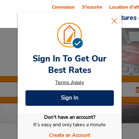
Connexion
S'inscrire
Location d'af
Reservations
Offres
Voitures 
Sign In To Get Our
Car Rental
Tijuana
Best Rates
Terms Apply
Sign In
Don't have an account?
Sélectionner ma voiture
It's easy and only takes a minute
Create an Account