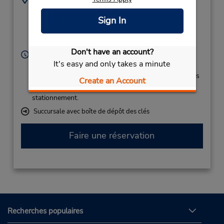
Carretera Matehuala
(52) 444-822-2482
Sign In
Km 9.5,
San Luis Potosi,
20000,
Mexico
Don't have an account?
Heures d'exploitation :
It's easy and only takes a minute
Sun - Sat 5:00 AM - 11:00 PM
Si vous arrivez, le comptoir de location se trouve dans
Create an Account
le terminal à une courte distance de marche du
stationnement.
Succursale avec boîte de dépôt des clés
Faire une réservation
Recherches populaires