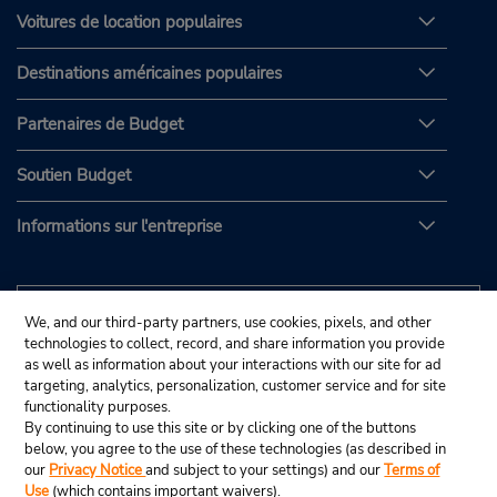
Voitures de location populaires
Destinations américaines populaires
Partenaires de Budget
Soutien Budget
Informations sur l'entreprise
We, and our third-party partners, use cookies, pixels, and other
technologies to collect, record, and share information you provide
as well as information about your interactions with our site for ad
targeting, analytics, personalization, customer service and for site
functionality purposes.
By continuing to use this site or by clicking one of the buttons
below, you agree to the use of these technologies (as described in
our
Privacy Notice
and subject to your settings) and our
Terms of
Use
(which contains important waivers).