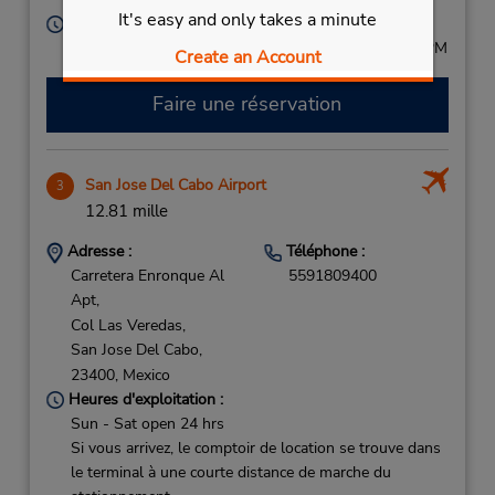
It's easy and only takes a minute
Heures d'exploitation :
Sun 7:00 AM - 7:00 PM; Mon - Sat 7:00 AM - 8:00 PM
Create an Account
Faire une réservation
San Jose Del Cabo Airport
3
12.81 mille
Adresse :
Téléphone :
Carretera Enronque Al
5591809400
Apt,
Col Las Veredas,
San Jose Del Cabo,
23400,
Mexico
Heures d'exploitation :
Sun - Sat open 24 hrs
Si vous arrivez, le comptoir de location se trouve dans
le terminal à une courte distance de marche du