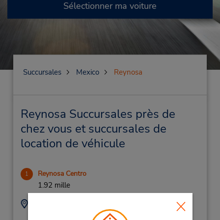
Sélectionner ma voiture
Succursales
Mexico
Reynosa
Reynosa Succursales près de
chez vous et succursales de
location de véhicule
Reynosa Centro
1
1.92 mille
Adresse :
Téléphone :
Carr A Matamoros
(52) 899-230-7173