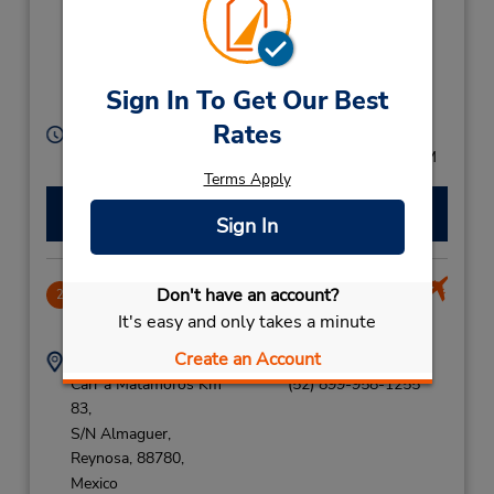
Km83 Loc2,
2 Do Piso Col
Almaguer,
Reynosa,
88780,
Sign In To Get Our Best
Mexico
Rates
Heures d'exploitation :
Mon - Fri 8:00 AM - 8:00 PM; Sat 8:00 AM - 3:00 PM
Terms Apply
Faire une réservation
Sign In
Don't have an account?
Reynosa Lucio Blanco Intl APO
2
2.41 mille
It's easy and only takes a minute
Create an Account
Adresse :
Téléphone :
Carr a Matamoros Km
(52) 899-958-1255
83,
S/N Almaguer,
Reynosa,
88780,
Mexico