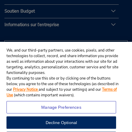
Soutien Budget
Informations sur l'entreprise
We, and our third-party partners, use cookies, pixels, and other
technologies to collect, record, and share information you provide
as well as information about your interactions with our site for ad
targeting, analytics, personalization, customer service and for site
functionality purposes.
By continuing to use this site or by clicking one of the buttons
below, you agree to the use of these technologies (as described in
our
Privacy Notice
and subject to your settings) and our
Terms of
Use
(which contains important waivers).
Manage Preferences
Decline Optional
© Budget Rent A Car System, Inc., 2025.