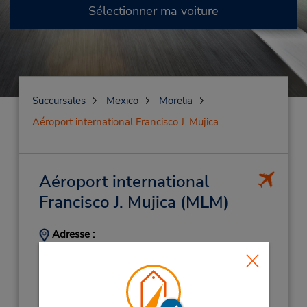
Sélectionner ma voiture
Succursales
Mexico
Morelia
Aéroport international Francisco J. Mujica
Aéroport international
Francisco J. Mujica
(MLM)
Adresse :
Michoacan,
Morelia,
20000,
Mexico
Téléphone :
(52) 443-313-3399