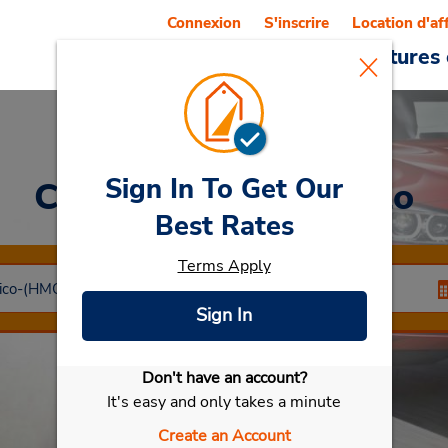
Connexion
S'inscrire
Location d'af
Reservations
Offres
Voitures 
Sign In To Get Our
Car Rental
Hermosillo
Best Rates
Terms Apply
Sign In
Don't have an account?
Sélectionner ma voiture
It's easy and only takes a minute
Create an Account