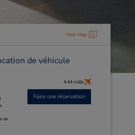
View Map
ocation de véhicule
4.44 mille
Faire une réservation
M
de
ce de