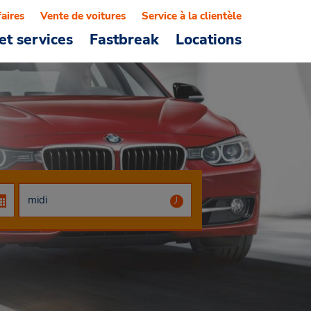
faires
Vente de voitures
Service à la clientèle
et services
Fastbreak
Locations