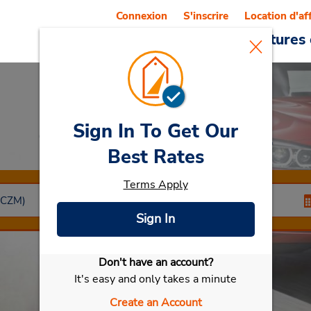
Connexion
S'inscrire
Location d'af
Reservations
Offres
Voitures 
Sign In To Get Our
Car Rental
Cozumel
Best Rates
Terms Apply
Sign In
Don't have an account?
Sélectionner ma voiture
It's easy and only takes a minute
Create an Account