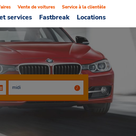
faires
Vente de voitures
Service à la clientèle
et services
Fastbreak
Locations