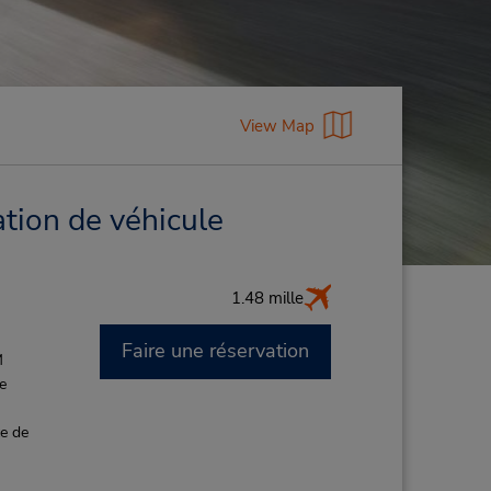
View Map
tion de véhicule
1.48 mille
Faire une réservation
M
de
ce de