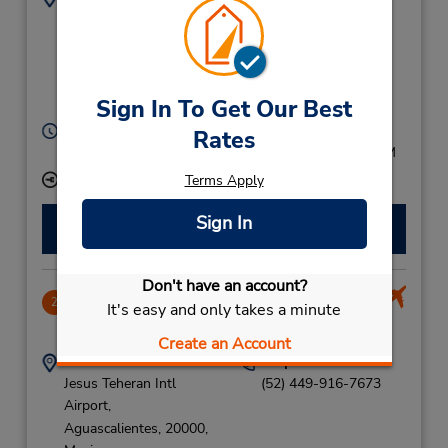
Av Adolfo Lopez
(52) 449-915-8882
Mateos 428,
Local 7, Zona Centro,
Aguascalientes,
20000,
Sign In To Get Our Best
Mexico
Heures d'exploitation :
Rates
Mon - Fri 9:00 AM - 7:00 PM; Sat 9:00 AM - 2:00 PM
Succursale avec boîte de dépôt des clés
Terms Apply
Sign In
Faire une réservation
Don't have an account?
Jesus Teheran Intl Airport
2
It's easy and only takes a minute
15.06 mille
Create an Account
Adresse :
Téléphone :
Jesus Teheran Intl
(52) 449-916-7673
Airport,
Aguascalientes,
20000,