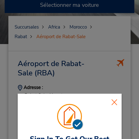
Sélectionner ma voiture
Succursales
Africa
Morocco
Rabat
Aéroport de Rabat-Sale
Aéroport de Rabat-
Sale
(RBA)
Adresse :
Rabat Sale Airport,
Rabat,
Morocco
Téléphone :
(212) 660174111
Heures d'exploitation :
Sun - Sat 7:00 AM - 10:30 PM