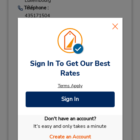
Luxembourg
Téléphone :
435171504
Heures d'exploitation :
Sun 12:00 PM - 8:00 PM; Mon - Fri 8:00 AM -
9:30 PM; Sat 8:00 AM - 4:00 PM
Holiday Hours:
2027
Sign In To Get Our Best
NEW YEARS DAY
January 1 closed
Rates
2026
CORPUS CHRISTI
December 26 08:00AM
Terms Apply
- 04:00PM
Sign In
CHRISTMAS
December 25 closed
CHRISTMAS EVE
December 24 08:00AM
- 05:00PM
Don't have an account?
Succursale avec boîte de dépôt des clés
It's easy and only takes a minute
Free pickup service available
Create an Account
Si vous arrivez, le comptoir de location se