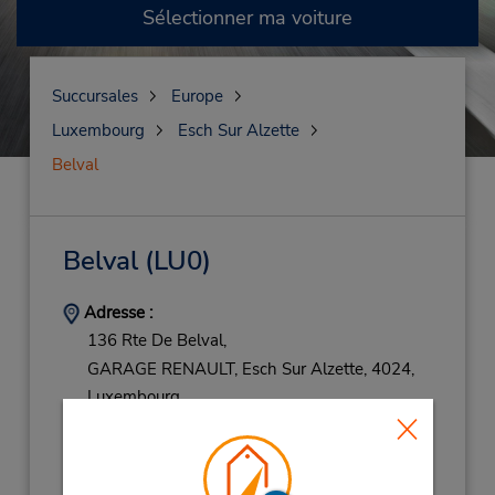
Sélectionner ma voiture
Succursales
Europe
Luxembourg
Esch Sur Alzette
Belval
Belval
(LU0)
Adresse :
136 Rte De Belval,
GARAGE RENAULT,
Esch Sur Alzette,
4024,
Luxembourg
Téléphone :
(352) 53 28 08
Heures d'exploitation :