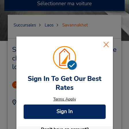
Sélectionner ma voiture
Succursales
Laos
Savannakhet
Savannakhet Succursales près de
chez vous et succursales de
location de véhicule
Sign In To Get Our Best
CLOSED 2022-09-07
1
Rates
2.19 mille
Terms Apply
Adresse :
Téléphone :
(856) 21223867
Ban Phonsavanh Tai,
Sign In
Kaisomphomviane
Dist,
Savannakhet,
Laos