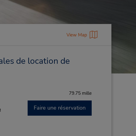
View Map
les de location de
79.75 mille
Faire une réservation
M