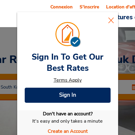
Connexion
S'inscrire
Location d'af
Reservations
Offres
Voitures 
Sign In To Get Our
ar Rental
Gyeongsangbuk 
Best Rates
Terms Apply
Sign In
Don't have an account?
Sélectionner ma voiture
It's easy and only takes a minute
Create an Account