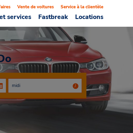
faires
Vente de voitures
Service à la clientèle
et services
Fastbreak
Locations
Do