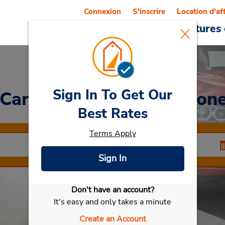
Connexion
S'inscrire
Location d'af
Reservations
Offres
Voitures 
Sign In To Get Our
 Car
at Aéroport de Véron
Best Rates
Terms Apply
Sign In
Don't have an account?
Sélectionner ma voiture
It's easy and only takes a minute
Create an Account