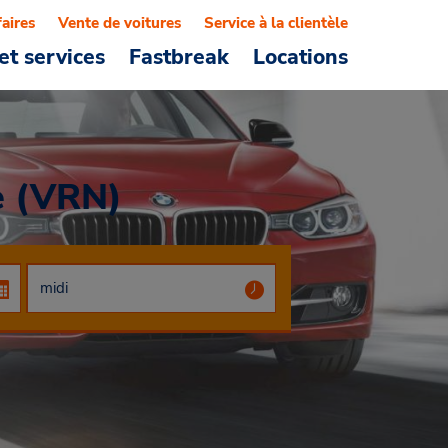
faires
Vente de voitures
Service à la clientèle
et services
Fastbreak
Locations
e (VRN)