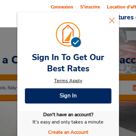
Connexion
S'inscrire
Location d'af
Reservations
Offres
Voitures 
Sign In To Get Our
 a Car
at Terranuova Bracci
Best Rates
Terms Apply
Sign In
Don't have an account?
Sélectionner ma voiture
It's easy and only takes a minute
Create an Account