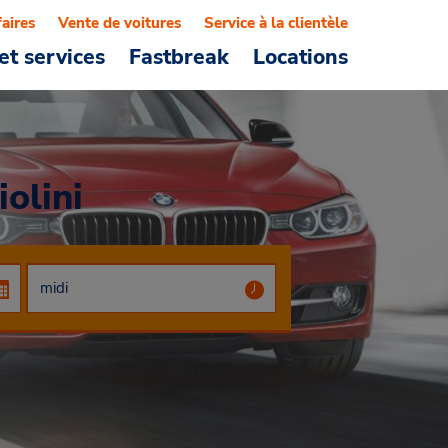
faires
Vente de voitures
Service à la clientèle
et services
Fastbreak
Locations
olini