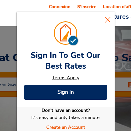
Connexion
S'inscrire
Location d'af
Reservations
Offres
Voitures 
Sign In To Get Our
at Centre-ville de Sesto 
Best Rates
Terms Apply
Sign In
Don't have an account?
Sélectionner ma voiture
It's easy and only takes a minute
Create an Account