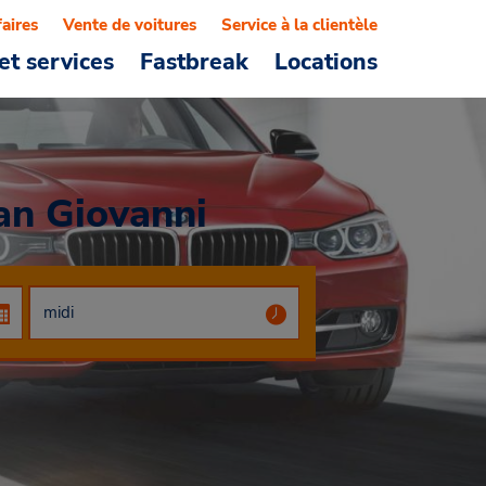
faires
Vente de voitures
Service à la clientèle
et services
Fastbreak
Locations
San Giovanni