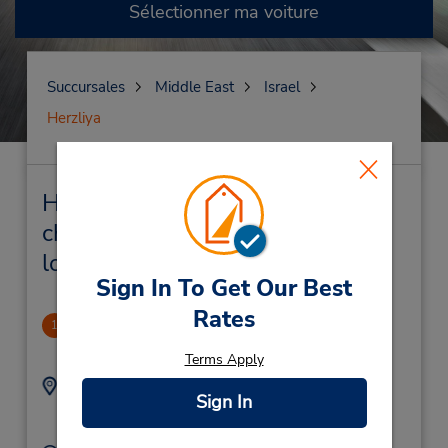
Sélectionner ma voiture
Succursales
Middle East
Israel
Herzliya
Herzliya Succursales près de
chez vous et succursales de
location de véhicule
Sign In To Get Our Best
Rates
CLOSED August 5, 2025
1
2.94 mille
Terms Apply
Adresse :
Téléphone :
Sign In
(972) 039350022
Pi Glilot,
Herzliya,
46725,
Israel