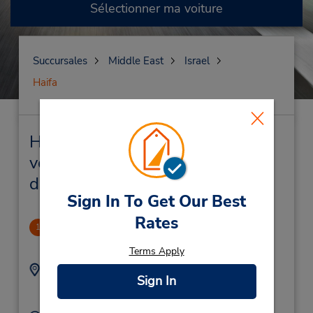
Sélectionner ma voiture
Succursales
Middle East
Israel
Haifa
Haifa Succursales près de chez
vous et succursales de location
de véhicule
Sign In To Get Our Best
Rates
Haifa Downtown
1
3.62 mille
Terms Apply
Adresse :
Téléphone :
Sign In
(972) 3 9350019
7, Haashlag Str,
Haifa,
32951,
Israel