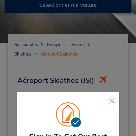
Sélectionner ma voiture
Succursales
Europe
Greece
Skiathos
Aéroport Skiathos
Aéroport Skiathos
(JSI)
Adresse :
Airport,
Skiathos,
37002,
Grce Corfu Cret
Téléphone :
2427021482
Heures d'exploitation :