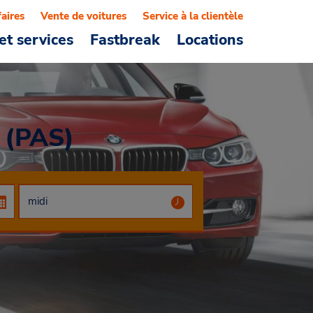
faires
Vente de voitures
Service à la clientèle
et services
Fastbreak
Locations
 (PAS)