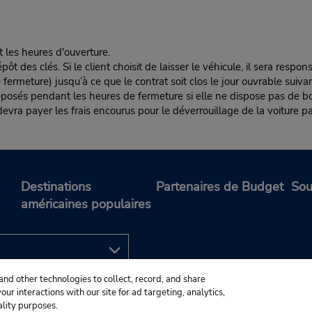
t les heures d'ouverture.
es clés. Si le client choisit de laisser le véhicule, il sera responsa
rmeture) jusqu’à ce que le contrat soit clos le jour ouvrable suivan
éposés pendant les heures de fermeture si elle ne dispose pas de boî
nt devra payer les frais encourus pour le déverrouillage de la voiture pa
Destinations
Partenaires de Budget
Sou
américaines populaires
and other technologies to collect, record, and share
ur interactions with our site for ad targeting, analytics,
ality purposes.