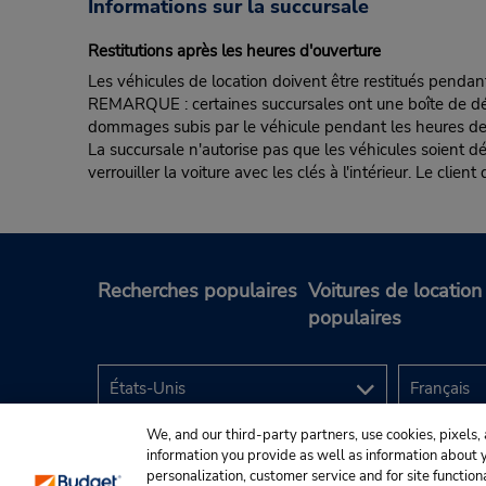
Informations sur la succursale
Restitutions après les heures d'ouverture
Les véhicules de location doivent être restitués pendan
REMARQUE : certaines succursales ont une boîte de dépôt d
dommages subis par le véhicule pendant les heures de fe
La succursale n'autorise pas que les véhicules soient d
verrouiller la voiture avec les clés à l'intérieur. Le clie
Recherches populaires
Voitures de location
populaires
We, and our third-party partners, use cookies, pixels, 
information you provide as well as information about yo
personalization, customer service and for site function