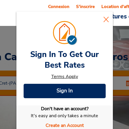
Connexion
S'inscrire
Location d'af
Reservations
Offres
Voitures 
Sign In To Get Our
a Car
at Aéroport de Paros
Best Rates
Terms Apply
Sign In
Don't have an account?
Sélectionner ma voiture
It's easy and only takes a minute
Create an Account