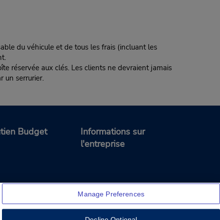
ble du véhicule et de tous les frais (incluant les
t.
te réservée aux clés. Les clients ne devraient jamais
r un serrurier.
tien Budget
Informations sur
l'entreprise
Manage Preferences
Decline Optional