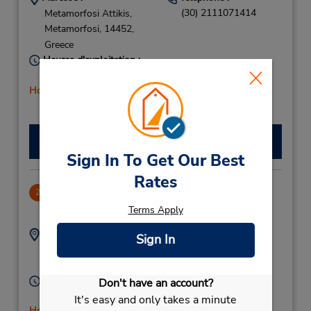
(30) 2111071414
Metamorfosi Attikis,
Metamorfosi,
14452,
Greece
Heures d'exploitation :
Mon - Fri 8:00 AM - 4:00 PM
Holiday Hours
Free pickup service available
Faire une réservation
Sign In To Get Our Best
Rates
CLOSED 2022-07-22
2
42.19 mille
Terms Apply
Adresse :
Téléphone :
Sign In
(30) 2161009901
21 Miaouli Coast,
Piraeus,
18535,
Greece
Heures d'exploitation :
Don't have an account?
Sun - Sat 7:30 AM - 9:00 PM
It's easy and only takes a minute
Holiday Hours