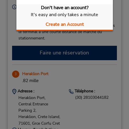
84700,
Grce Corfu Cret
Heures d'exploitation :
Don't have an account?
Sun - Sat 7:00 AM - 11:00 PM
It's easy and only takes a minute
Free pickup service available
Create an Account
Si vous arrivez, le comptoir de location se trouve dans
le terminal à une courte distance de marche du
stationnement.
Faire une réservation
Heraklion Port
3
.82 mille
Adresse :
Téléphone :
(30) 28103044182
Heraklion Port,
Central Entrance
Parking 2,
Heraklion, Crete Island,
71601,
Grce Corfu Cret