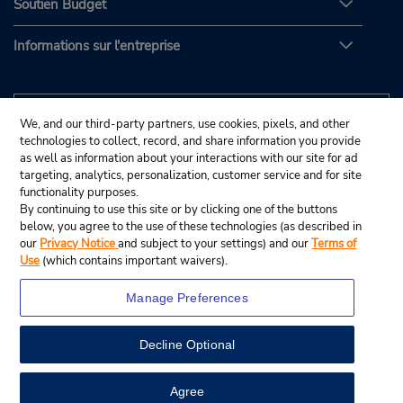
Soutien Budget
Informations sur l'entreprise
We, and our third-party partners, use cookies, pixels, and other
technologies to collect, record, and share information you provide
as well as information about your interactions with our site for ad
targeting, analytics, personalization, customer service and for site
functionality purposes.
By continuing to use this site or by clicking one of the buttons
below, you agree to the use of these technologies (as described in
our
Privacy Notice
and subject to your settings) and our
Terms of
Use
(which contains important waivers).
Manage Preferences
Decline Optional
© Budget Rent A Car System, Inc., 2025.
View Map
Agree