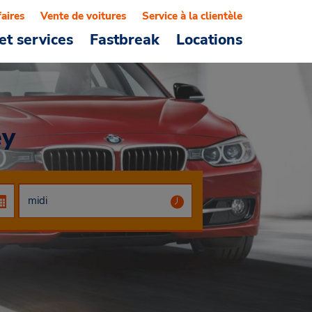
faires
Vente de voitures
Service à la clientèle
et services
Fastbreak
Locations
ey