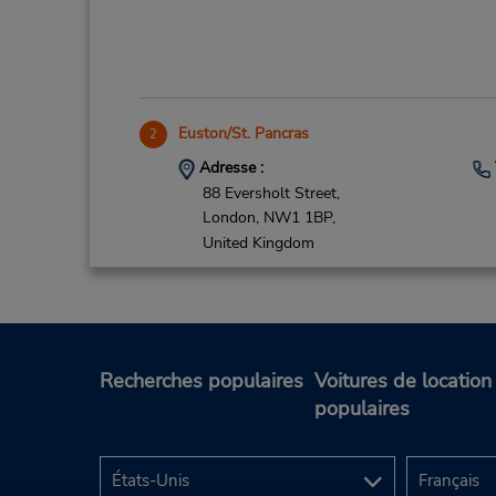
Euston/St. Pancras
2
Adresse :
88 Eversholt Street,
London,
NW1 1BP,
United Kingdom
Recherches populaires
Voitures de location
populaires
Battersea, GB
3
Adresse :