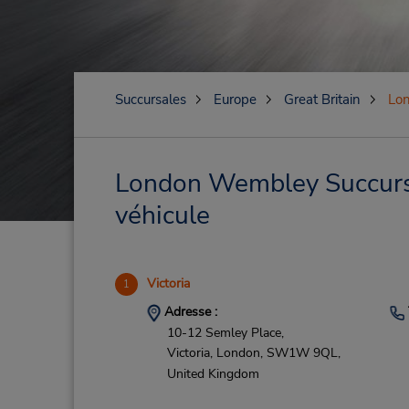
Succursales
Europe
Great Britain
Lo
London Wembley Succursal
véhicule
Victoria
1
Adresse :
10-12 Semley Place,
Victoria,
London,
SW1W 9QL,
United Kingdom