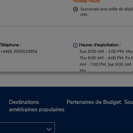
Holiday Hours
Succursale avec boîte de dépô
clés
Téléphone :
Heures d'exploitation :
+44(0) 3305510954
Sun 8:00 AM - 1:00 PM; Mon
Thu 8:00 AM - 4:00 PM; Fri 
AM - 7:00 PM; Sat 8:00 AM 
PM
Holiday Hours
Free pickup service available
Succursale avec boîte de dépô
clés
Destinations
Partenaires de Budget
Sou
américaines populaires
Téléphone :
Heures d'exploitation :