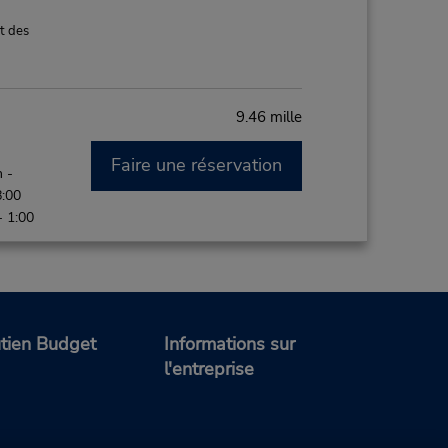
t des
9.46 mille
Faire une réservation
 -
8:00
- 1:00
t des
tien Budget
Informations sur
l'entreprise
11.25 mille
Faire une réservation