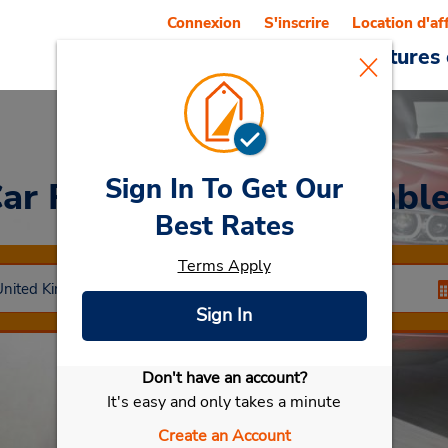
Connexion
S'inscrire
Location d'af
Reservations
Offres
Voitures 
Sign In To Get Our
ar Rental
London Wembl
Best Rates
Terms Apply
Sign In
Don't have an account?
Sélectionner ma voiture
It's easy and only takes a minute
Create an Account