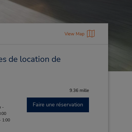
View Map
s de location de
9.36 mille
Faire une réservation
 -
8:00
- 1:00