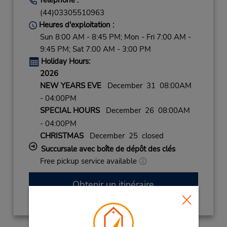
(44)03305510963
Heures d'exploitation :
Sun 8:00 AM - 8:45 PM; Mon - Fri 7:00 AM -
9:45 PM; Sat 7:00 AM - 3:00 PM
Holiday Hours:
2026
NEW YEARS EVE
December 31 08:00AM
- 04:00PM
SPECIAL HOURS
December 26 08:00AM
- 04:00PM
CHRISTMAS
December 25 closed
Succursale avec boîte de dépôt des clés
Free pickup service available
Obtenir un itinéraire