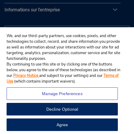
Informations sur l'entreprise
We, and our third-party partners, use cookies, pixels, and other
technologies to collect, record, and share information you provide
as well as information about your interactions with our site for ad
targeting, analytics, personalization, customer service and for site
functionality purposes.
By continuing to use this site or by clicking one of the buttons
below, you agree to the use of these technologies (as described in
our
Privacy Notice
and subject to your settings) and our
Terms of
Use
(which contains important waivers).
Manage Preferences
Decline Optional
© Budget Rent A Car System, Inc., 2025.
View Map
Agree