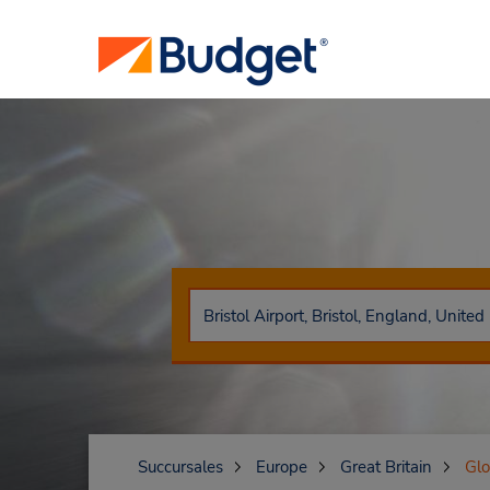
Succursales
Europe
Great Britain
Glo