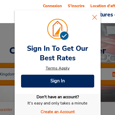
Connexion
S'inscrire
Location d'af
Reservations
Offres
Voitures 
Sign In To Get Our
Car Rental
Gloucester
Best Rates
Terms Apply
Sign In
Don't have an account?
Sélectionner ma voiture
It's easy and only takes a minute
ucester
Create an Account