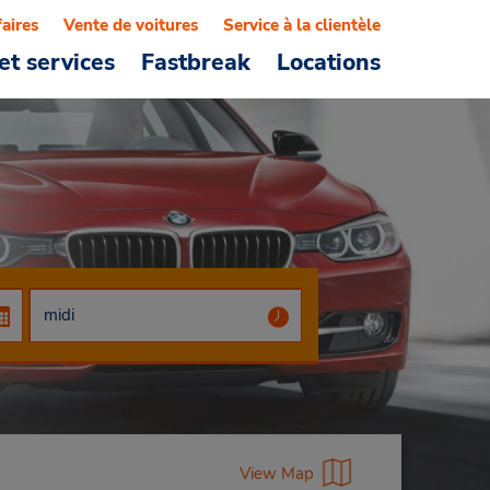
faires
Vente de voitures
Service à la clientèle
et services
Fastbreak
Locations
View Map