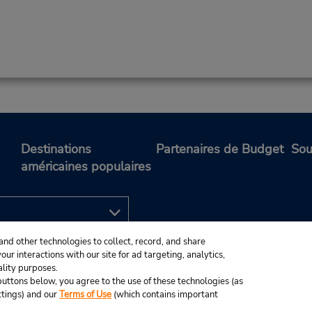
Destinations
Partenaires de Budget
Sou
américaines populaires
and other technologies to collect, record, and share
ur interactions with our site for ad targeting, analytics,
ality purposes.
e buttons below, you agree to the use of these technologies (as
ttings) and our
Terms of Use
(which contains important