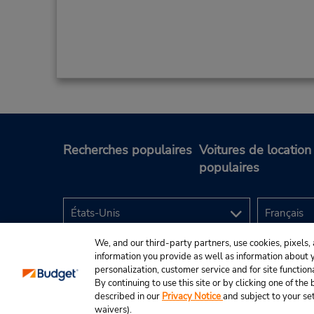
Recherches populaires
Voitures de location
populaires
We, and our third-party partners, use cookies, pixels, 
information you provide as well as information about yo
personalization, customer service and for site function
By continuing to use this site or by clicking one of th
described in our
Privacy Notice
and subject to your se
© Budget Rent A Car System, Inc., 2025.
waivers).