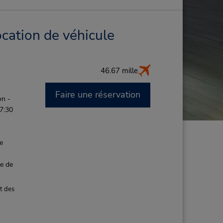
ocation de véhicule
46.67 mille
Faire une réservation
on -
 7:30
de
ce de
t des