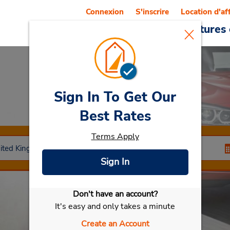
Connexion
S'inscrire
Location d'af
Reservations
Offres
Voitures 
Sign In To Get Our
Car Rental
Cardiff
Best Rates
Terms Apply
Sign In
Don't have an account?
Sélectionner ma voiture
It's easy and only takes a minute
Create an Account