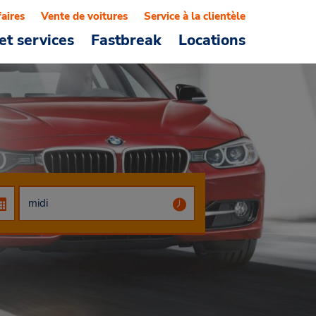
faires
Vente de voitures
Service à la clientèle
et services
Fastbreak
Locations