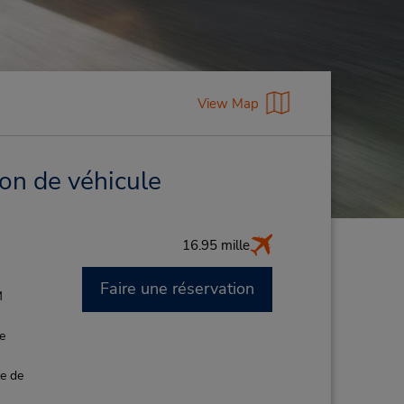
View Map
ion de véhicule
16.95 mille
Faire une réservation
M
de
ce de