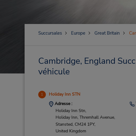
Succursales
Europe
Great Britain
Cam
Cambridge, England Succu
véhicule
Holiday Inn STN
1
Adresse :
Holiday Inn Stn,
Holiday Inn, Thremhall Avenue,
Stansted,
CM24 1PY,
United Kingdom