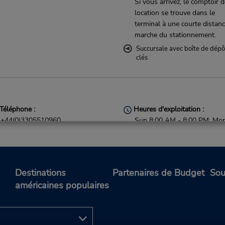
Si vous arrivez, le comptoir 
location se trouve dans le
terminal à une courte distan
marche du stationnement.
Succursale avec boîte de dépô
clés
Téléphone :
Heures d'exploitation :
+44(0)3305510960
Sun 8:00 AM - 8:00 PM; Mon 
7:00 AM - 10:00 PM; Sat 8:
- 4:00 PM
Holiday Hours
Si vous arrivez, le comptoir 
Destinations
Partenaires de Budget
Sou
location se trouve dans le
américaines populaires
terminal à une courte distan
navette du stationnement.
Succursale avec boîte de dépô
clés