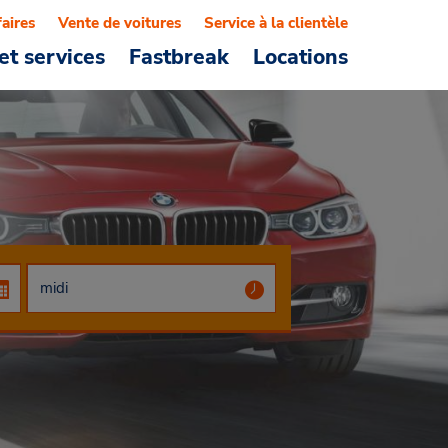
faires
Vente de voitures
Service à la clientèle
et services
Fastbreak
Locations