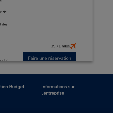
de
ce de
t des
39.71 mille
Faire une réservation
- Fri
00 AM
de
tien Budget
Informations sur
l'entreprise
ce de
t des