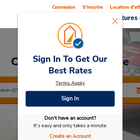
Connexion
S'inscrire
Location d'af
Reservations
Offres
Voitures 
Sign In To Get Our
Car Rental
Cambridge
Best Rates
Terms Apply
Sign In
Don't have an account?
Sélectionner ma voiture
It's easy and only takes a minute
Create an Account