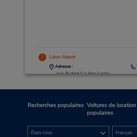
Luton Airport
2
Adresse :
Avis Budget Car Hire Centre,
Presidents Way Luton Airport,
Luton, England,
LU2 9NL,
United Kingdom
Recherches populaires
Voitures de location
populaires