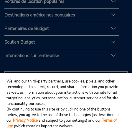
Voitures de location populaires
Destinations américaines populaires
Partenaires de Budget
Soutien Budget
Informations sur l'entreprise
We, and our third-party partners, use cookies, pixels, and other
technologies to collect, record, and share information you provide
as well as information about your interactions with our site for ad
targeting, analytics, personalization, customer service and for site
functionality purposes.
By continuing to use this site or by clicking one of the buttons
below, you agree to the use of these technologies (as described in
our
Privacy Notice
and subject to your settings) and our
Terms of
Use
(which contains important waivers).