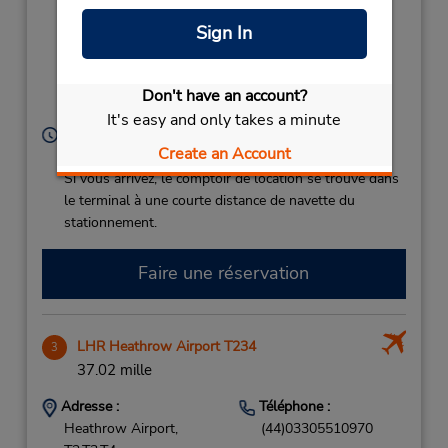
Bus Stop 25,
Heathrow Apt T5 Bus
Sign In
stop 25,
London, England,
UB7 0DQ,
Don't have an account?
United Kingdom
It's easy and only takes a minute
Heures d'exploitation :
Create an Account
Sun - Sat 4:45 AM - 12:00 AM
Si vous arrivez, le comptoir de location se trouve dans
le terminal à une courte distance de navette du
stationnement.
Faire une réservation
LHR Heathrow Airport T234
3
37.02 mille
Adresse :
Téléphone :
Heathrow Airport,
(44)03305510970