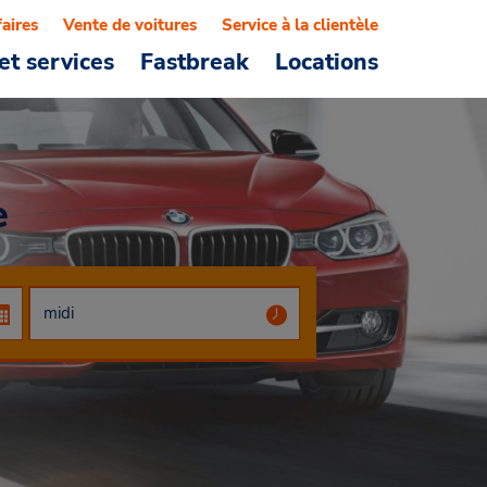
faires
Vente de voitures
Service à la clientèle
et services
Fastbreak
Locations
e