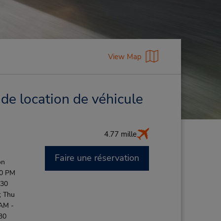
View Map
 de location de véhicule
4.77 mille
Faire une réservation
on
00 PM
:30
; Thu
 AM -
30