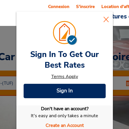
Connexion
S'inscrire
Location d'af
Reservations
Offres
Voitures 
Sign In To Get Our
Car Rental
St Cyr Sur Loir
Best Rates
Terms Apply
Sign In
Don't have an account?
Sélectionner ma voiture
It's easy and only takes a minute
Create an Account