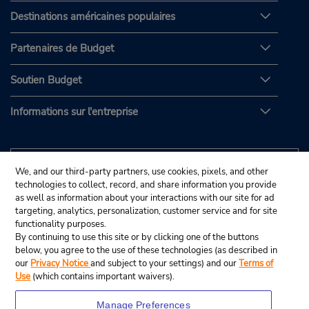
Destinations américaines populaires
Partenaires de Budget
Soutien Budget
Informations sur l'entreprise
We, and our third-party partners, use cookies, pixels, and other
technologies to collect, record, and share information you provide
as well as information about your interactions with our site for ad
targeting, analytics, personalization, customer service and for site
functionality purposes.
By continuing to use this site or by clicking one of the buttons
below, you agree to the use of these technologies (as described in
our
Privacy Notice
and subject to your settings) and our
Terms of
Use
(which contains important waivers).
Manage Preferences