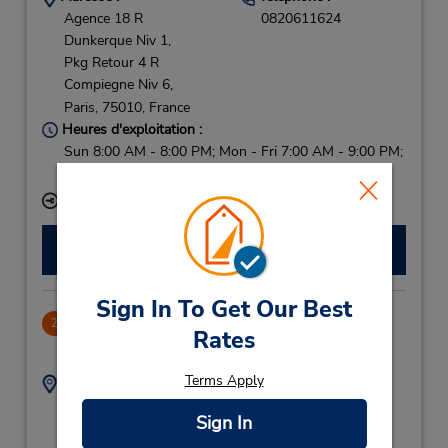
Agence 18 R
0820611624
Dunkerque Niv 1,
Pkg Retour 4 R
Compiegne Niv 6,
Paris,
75010,
France
Heures d'exploitation :
Sun 8:00 AM - 8:00 PM; Mon - Fri 7:00 AM - 9:00 PM;
Sat 7:00 AM - 7:00 PM
Succursale avec boîte de dépôt des clés
Faire une réservation
Sign In To Get Our Best
CLOSED July 10, 2024
2
Rates
5.97 mille
Terms Apply
Adresse :
Téléphone :
Gare De Lest, Effia P2
(33) 0821230420
Sign In
Niv -1,