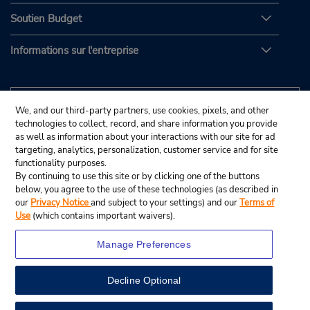
Soutien Budget
Informations sur l'entreprise
We, and our third-party partners, use cookies, pixels, and other
technologies to collect, record, and share information you provide
as well as information about your interactions with our site for ad
targeting, analytics, personalization, customer service and for site
functionality purposes.
By continuing to use this site or by clicking one of the buttons
below, you agree to the use of these technologies (as described in
our
Privacy Notice
and subject to your settings) and our
Terms of
Use
(which contains important waivers).
Manage Preferences
Decline Optional
© Budget Rent A Car System, Inc., 2025.
View Map