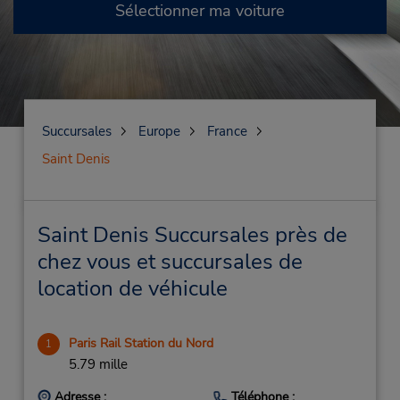
Sélectionner ma voiture
Succursales
Europe
France
Saint Denis
Saint Denis Succursales près de
chez vous et succursales de
location de véhicule
Paris Rail Station du Nord
1
5.79 mille
Adresse :
Téléphone :