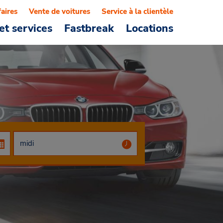
faires
Vente de voitures
Service à la clientèle
et services
Fastbreak
Locations