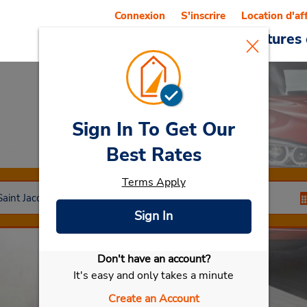
Connexion
S'inscrire
Location d'af
Reservations
Offres
Voitures 
Sign In To Get Our
Car Rental
Rennes
Best Rates
Terms Apply
Sign In
Don't have an account?
Sélectionner ma voiture
It's easy and only takes a minute
Create an Account