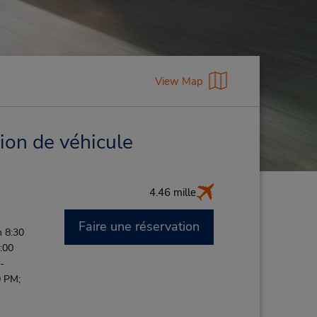
View Map
ion de véhicule
4.46 mille
Faire une réservation
 8:30
:00
-
0 PM;