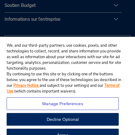
Soutien Budget
Informations sur l'entreprise
We, and our third-party partners, use cookies, pixels, and other
technologies to collect, record, and share information you provide
as well as information about your interactions with our site for ad
targeting, analytics, personalization, customer service and for site
functionality purposes.
By continuing to use this site or by clicking one of the buttons
below, you agree to the use of these technologies (as described in
our
Privacy Notice
and subject to your settings) and our
Terms of
Use
(which contains important waivers).
Manage Preferences
Decline Optional
© Budget Rent A Car System, Inc., 2025.
View Map