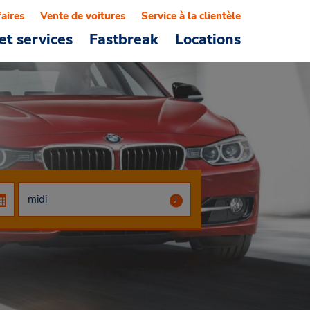
faires
Vente de voitures
Service à la clientèle
et services
Fastbreak
Locations