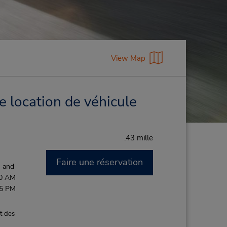
View Map
 location de véhicule
.43 mille
Faire une réservation
M and
00 AM
45 PM
t des