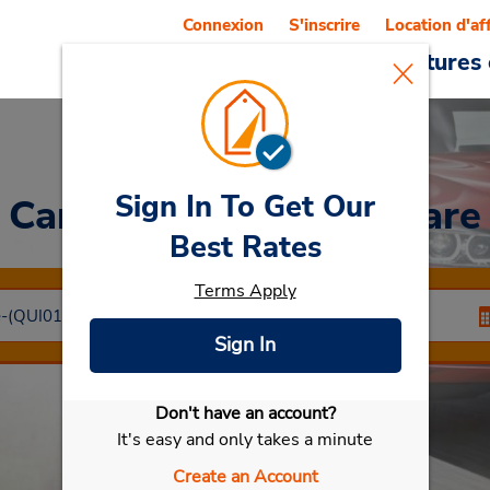
Connexion
S'inscrire
Location d'af
Reservations
Offres
Voitures 
Sign In To Get Our
Car Rental
Quimper Gare
Best Rates
Terms Apply
Sign In
Don't have an account?
Sélectionner ma voiture
It's easy and only takes a minute
Create an Account