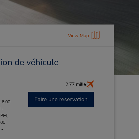
View Map
tion de véhicule
2.77 mille
Faire une réservation
 8:00
 -
 PM;
:00
 -