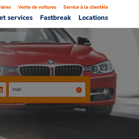
faires
Vente de voitures
Service à la clientèle
et services
Fastbreak
Locations