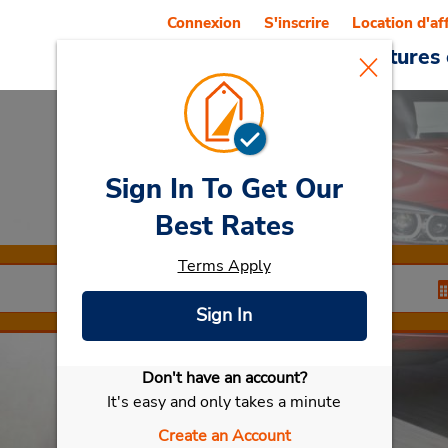
Connexion
S'inscrire
Location d'af
Reservations
Offres
Voitures 
Sign In To Get Our
Car Rental
Poitiers
Best Rates
Terms Apply
Sign In
Don't have an account?
Sélectionner ma voiture
It's easy and only takes a minute
Create an Account