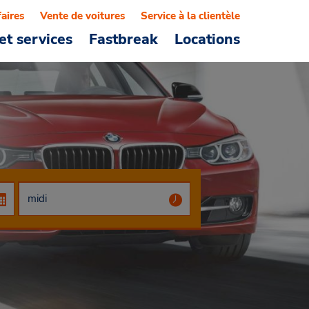
faires
Vente de voitures
Service à la clientèle
et services
Fastbreak
Locations