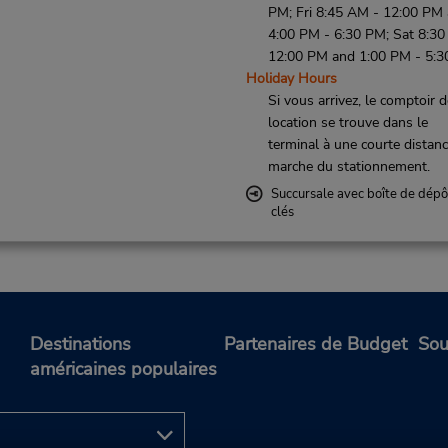
PM; Fri 8:45 AM - 12:00 PM
4:00 PM - 6:30 PM; Sat 8:30
12:00 PM and 1:00 PM - 5:
Holiday Hours
Si vous arrivez, le comptoir 
location se trouve dans le
terminal à une courte distan
marche du stationnement.
Succursale avec boîte de dépô
clés
Téléphone :
Heures d'exploitation :
549581300
Sun 3:00 PM - 4:00 PM; Mon
Destinations
Partenaires de Budget
Sou
AM - 9:00 AM; Wed 8:00 AM
américaines populaires
9:00 AM and 3:00 PM - 4:00
Fri 6:00 PM - 7:00 PM; Sat 9
AM - 10:00 AM and 3:00 PM
4:00 PM