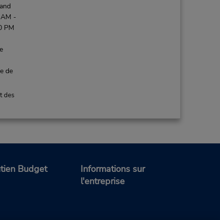
 and
 AM -
30 PM
de
ce de
t des
47.35 mille
Faire une réservation
 8:00
tien Budget
Informations sur
 -
l'entreprise
 PM;
:00
 -