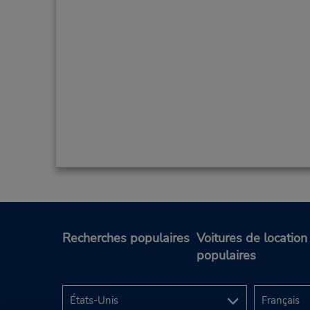
Poitiers Airport
2
Adresse :
Aeroport de Poitiers Biard,
Recherches populaires
Voitures de location
BIARD,
86580,
France
populaires