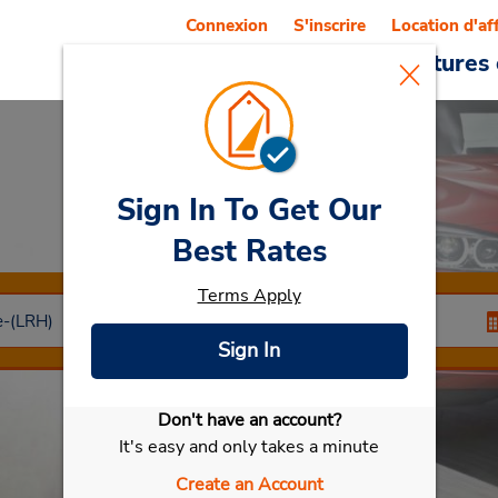
Connexion
S'inscrire
Location d'af
Reservations
Offres
Voitures 
Sign In To Get Our
Car Rental
Niort
Best Rates
Terms Apply
Sign In
Don't have an account?
Sélectionner ma voiture
It's easy and only takes a minute
Create an Account