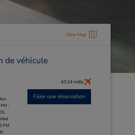
View Map
n de véhicule
43.34 mille
Faire une réservation
Mon
 PM -
:15
 Wed
45 PM
00