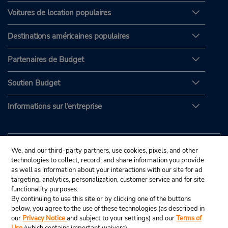
Voitures de location populaires
Destinations américaines populaires
Partenaires de Budget
Soutien Budget
Informations sur l'entreprise
We, and our third-party partners, use cookies, pixels, and other
technologies to collect, record, and share information you provide
as well as information about your interactions with our site for ad
targeting, analytics, personalization, customer service and for site
functionality purposes.
By continuing to use this site or by clicking one of the buttons
below, you agree to the use of these technologies (as described in
our
Privacy Notice
and subject to your settings) and our
Terms of