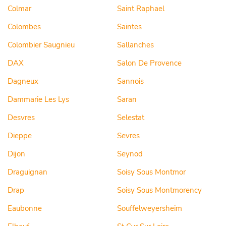
Colmar
Saint Raphael
Colombes
Saintes
Colombier Saugnieu
Sallanches
DAX
Salon De Provence
Dagneux
Sannois
Dammarie Les Lys
Saran
Desvres
Selestat
Dieppe
Sevres
Dijon
Seynod
Draguignan
Soisy Sous Montmor
Drap
Soisy Sous Montmorency
Eaubonne
Souffelweyersheim