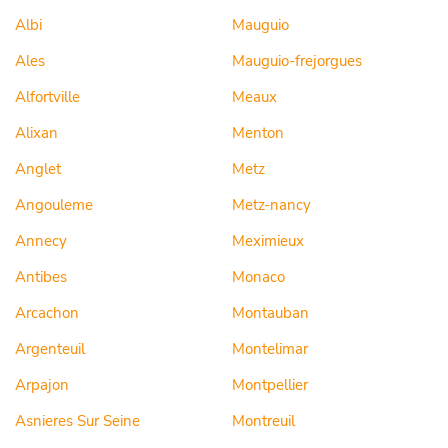
Albi
Mauguio
Ales
Mauguio-frejorgues
Alfortville
Meaux
Alixan
Menton
Anglet
Metz
Angouleme
Metz-nancy
Annecy
Meximieux
Antibes
Monaco
Arcachon
Montauban
Argenteuil
Montelimar
Arpajon
Montpellier
Asnieres Sur Seine
Montreuil