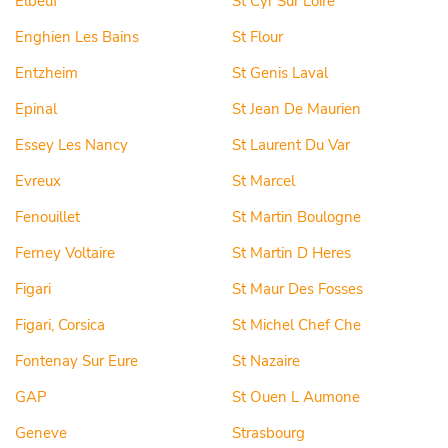
Elbeuf
St Cyr Sur Loire
Enghien Les Bains
St Flour
Entzheim
St Genis Laval
Epinal
St Jean De Maurien
Essey Les Nancy
St Laurent Du Var
Evreux
St Marcel
Fenouillet
St Martin Boulogne
Ferney Voltaire
St Martin D Heres
Figari
St Maur Des Fosses
Figari, Corsica
St Michel Chef Che
Fontenay Sur Eure
St Nazaire
GAP
St Ouen L Aumone
Geneve
Strasbourg