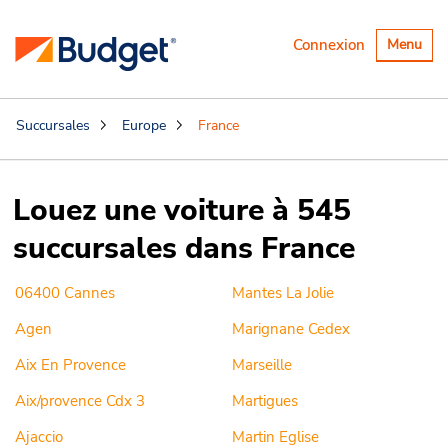
Basculer
Connexion
Menu
la
navigatio
Succursales
Europe
France
Louez une voiture à 545
succursales dans France
06400 Cannes
Mantes La Jolie
Agen
Marignane Cedex
Aix En Provence
Marseille
Aix/provence Cdx 3
Martigues
Ajaccio
Martin Eglise