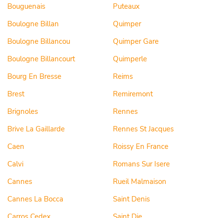
Bouguenais
Puteaux
Boulogne Billan
Quimper
Boulogne Billancou
Quimper Gare
Boulogne Billancourt
Quimperle
Bourg En Bresse
Reims
Brest
Remiremont
Brignoles
Rennes
Brive La Gaillarde
Rennes St Jacques
Caen
Roissy En France
Calvi
Romans Sur Isere
Cannes
Rueil Malmaison
Cannes La Bocca
Saint Denis
Carros Cedex
Saint Die