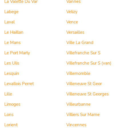
La Valette Du Var
Vannes
Labege
Velizy
Laval
Vence
Le Haillan
Versailles
Le Mans
Ville La Grand
Le Port Marly
Villefranche Sur S
Les Ulis
Villefranche Sur S (van)
Lesquin
Villemomble
Levallois Perret
Villeneuve St Geor
Lille
Villeneuve St Georges
Limoges
Villeurbanne
Lons
Villiers Sur Marne
Lorient
Vincennes