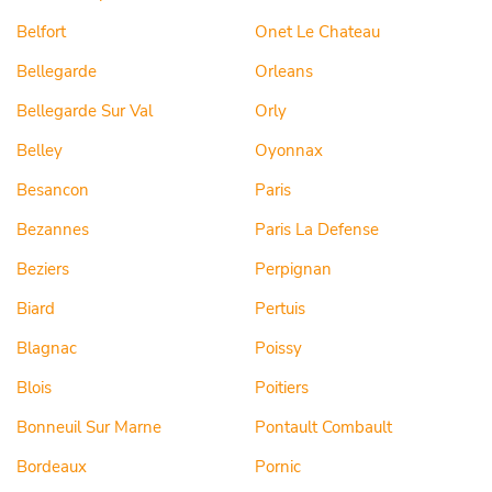
Belfort
Onet Le Chateau
Bellegarde
Orleans
Bellegarde Sur Val
Orly
Belley
Oyonnax
Besancon
Paris
Bezannes
Paris La Defense
Beziers
Perpignan
Biard
Pertuis
Blagnac
Poissy
Blois
Poitiers
Bonneuil Sur Marne
Pontault Combault
Bordeaux
Pornic