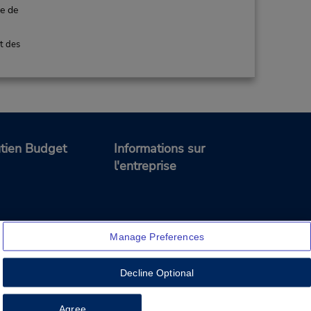
ce de
t des
tien Budget
Informations sur
l'entreprise
Manage Preferences
Decline Optional
Feedback
Agree