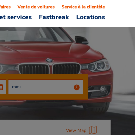
faires
Vente de voitures
Service à la clientèle
et services
Fastbreak
Locations
View Map