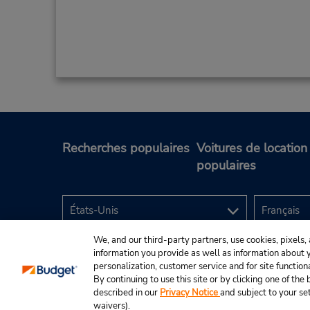
Recherches populaires
Voitures de location
populaires
We, and our third-party partners, use cookies, pixels, 
information you provide as well as information about yo
personalization, customer service and for site function
By continuing to use this site or by clicking one of th
described in our
Privacy Notice
and subject to your se
© Budget Rent A Car System, Inc., 2025.
waivers).