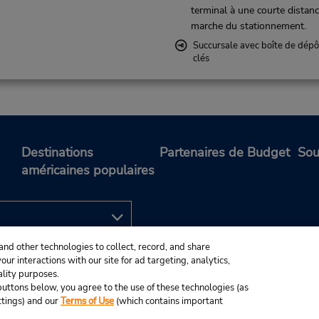
terminal à une courte distan
marche du stationnement.
Succursale avec boîte de dépô
clés
Destinations
Partenaires de Budget
Sou
américaines populaires
and other technologies to collect, record, and share
ur interactions with our site for ad targeting, analytics,
ality purposes.
e buttons below, you agree to the use of these technologies (as
ttings) and our
Terms of Use
(which contains important