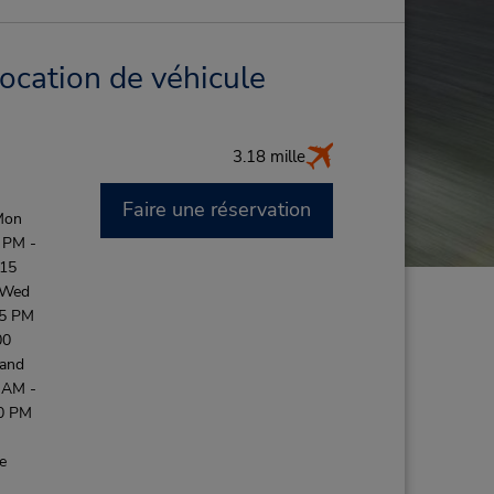
location de véhicule
3.18 mille
Faire une réservation
Mon
 PM -
:15
 Wed
45 PM
00
 and
 AM -
30 PM
de