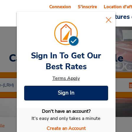
Connexion
S'inscrire
Location d'af
Reservations
Offres
Voitures 
Sign In To Get Our
Car Rental
La Rochelle
Best Rates
Terms Apply
Sign In
Don't have an account?
Sélectionner ma voiture
It's easy and only takes a minute
lle
Create an Account