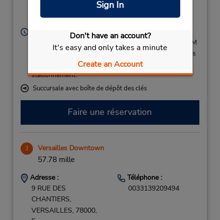
Sign In
P2,
Paris,
94390,
France
Heures d'exploitation :
Don't have an account?
Sun - Fri 7:00 AM - 11:00 PM; Sat 7:00 AM - 9:00 PM
It's easy and only takes a minute
Si vous arrivez, le comptoir de location se trouve dans
Create an Account
le terminal à une courte distance de marche du
stationnement.
Succursale avec boîte de dépôt des clés
Faire une réservation
Versailles Downtown
3
57.78 mille
Adresse :
Téléphone :
9 RUE DES
0033139209494
CHANTIERS,
VERSAILLES,
78000,