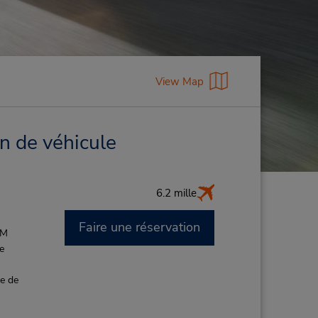
View Map
on de véhicule
6.2 mille
Faire une réservation
PM
de
ce de