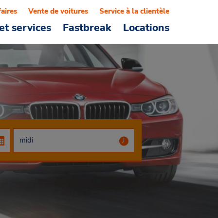
faires
Vente de voitures
Service à la clientèle
et services
Fastbreak
Locations