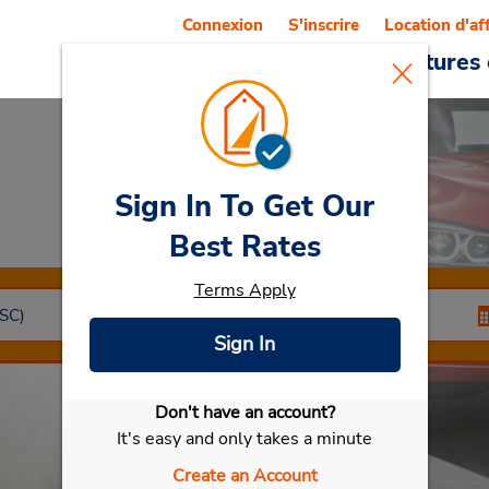
Connexion
S'inscrire
Location d'af
Reservations
Offres
Voitures 
Sign In To Get Our
Car Rental
Figari
Best Rates
Terms Apply
Sign In
Don't have an account?
Sélectionner ma voiture
It's easy and only takes a minute
Create an Account