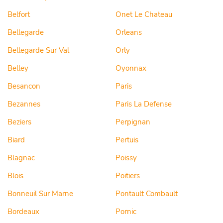
Belfort
Onet Le Chateau
Bellegarde
Orleans
Bellegarde Sur Val
Orly
Belley
Oyonnax
Besancon
Paris
Bezannes
Paris La Defense
Beziers
Perpignan
Biard
Pertuis
Blagnac
Poissy
Blois
Poitiers
Bonneuil Sur Marne
Pontault Combault
Bordeaux
Pornic