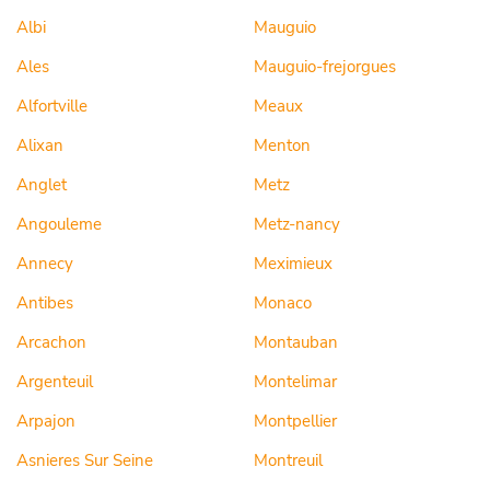
Albi
Mauguio
Ales
Mauguio-frejorgues
Alfortville
Meaux
Alixan
Menton
Anglet
Metz
Angouleme
Metz-nancy
Annecy
Meximieux
Antibes
Monaco
Arcachon
Montauban
Argenteuil
Montelimar
Arpajon
Montpellier
Asnieres Sur Seine
Montreuil