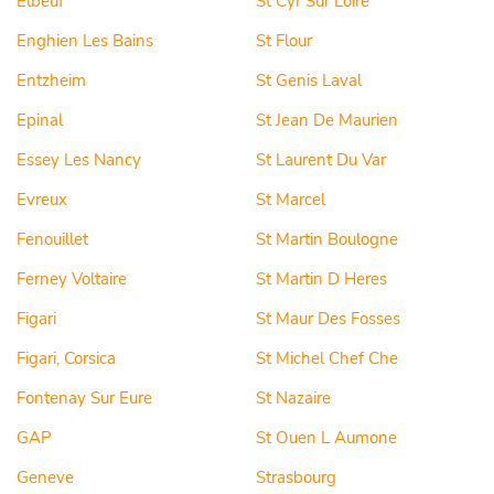
Elbeuf
St Cyr Sur Loire
Enghien Les Bains
St Flour
Entzheim
St Genis Laval
Epinal
St Jean De Maurien
Essey Les Nancy
St Laurent Du Var
Evreux
St Marcel
Fenouillet
St Martin Boulogne
Ferney Voltaire
St Martin D Heres
Figari
St Maur Des Fosses
Figari, Corsica
St Michel Chef Che
Fontenay Sur Eure
St Nazaire
GAP
St Ouen L Aumone
Geneve
Strasbourg