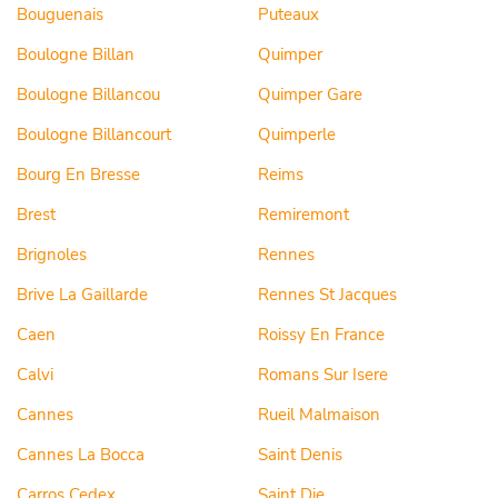
Bouguenais
Puteaux
Boulogne Billan
Quimper
Boulogne Billancou
Quimper Gare
Boulogne Billancourt
Quimperle
Bourg En Bresse
Reims
Brest
Remiremont
Brignoles
Rennes
Brive La Gaillarde
Rennes St Jacques
Caen
Roissy En France
Calvi
Romans Sur Isere
Cannes
Rueil Malmaison
Cannes La Bocca
Saint Denis
Carros Cedex
Saint Die