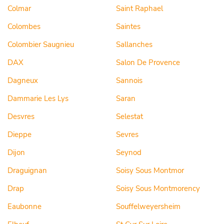
Colmar
Saint Raphael
Colombes
Saintes
Colombier Saugnieu
Sallanches
DAX
Salon De Provence
Dagneux
Sannois
Dammarie Les Lys
Saran
Desvres
Selestat
Dieppe
Sevres
Dijon
Seynod
Draguignan
Soisy Sous Montmor
Drap
Soisy Sous Montmorency
Eaubonne
Souffelweyersheim