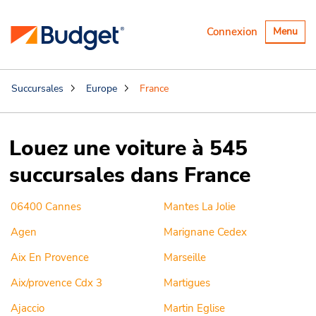
Basculer
Connexion
Menu
la
navigatio
Succursales
Europe
France
Louez une voiture à 545
succursales dans France
06400 Cannes
Mantes La Jolie
Agen
Marignane Cedex
Aix En Provence
Marseille
Aix/provence Cdx 3
Martigues
Ajaccio
Martin Eglise