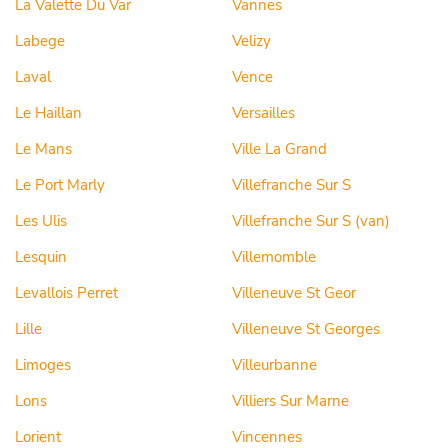
La Valette Du Var
Vannes
Labege
Velizy
Laval
Vence
Le Haillan
Versailles
Le Mans
Ville La Grand
Le Port Marly
Villefranche Sur S
Les Ulis
Villefranche Sur S (van)
Lesquin
Villemomble
Levallois Perret
Villeneuve St Geor
Lille
Villeneuve St Georges
Limoges
Villeurbanne
Lons
Villiers Sur Marne
Lorient
Vincennes