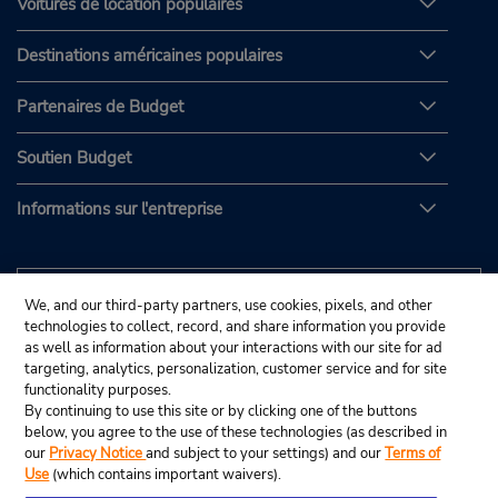
Voitures de location populaires
Destinations américaines populaires
Partenaires de Budget
Soutien Budget
Informations sur l'entreprise
We, and our third-party partners, use cookies, pixels, and other
technologies to collect, record, and share information you provide
as well as information about your interactions with our site for ad
targeting, analytics, personalization, customer service and for site
functionality purposes.
By continuing to use this site or by clicking one of the buttons
below, you agree to the use of these technologies (as described in
our
Privacy Notice
and subject to your settings) and our
Terms of
Use
(which contains important waivers).