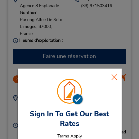
Agence 8 Esplanade
(33) 971503416
Gonthier,
Parking Allee De Seto,
Limoges,
87000,
France
Heures d'exploitation :
Faire une réservation
Poitiers Airport
2
83.15 mille
Adresse :
Téléphone :
Aeroport de Poitiers
549581300
Biard,
Sign In To Get Our Best
BIARD,
86580,
France
Rates
Heures d'exploitation :
Sun 3:00 PM - 4:00 PM; Mon 8:00 AM - 9:00 AM; Wed
Terms Apply
8:00 AM - 9:00 AM and 3:00 PM - 4:00 PM; Fri 6:00