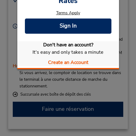
Rates
Aeroport Tours Val de
247492149
Loire,
Terms Apply
Tours,
37100,
France
Sign In
Heures d'exploitation :
Sun 12:00 PM - 4:00 PM; Mon 9:00 AM - 10:00 AM
and 4:00 PM - 5:00 PM; Tue 12:30 PM - 4:30 PM; Wed
Don't have an account?
3:00 PM - 6:00 PM; Thu 3:00 PM - 4:00 PM; Fri 9:00
It's easy and only takes a minute
AM - 10:00 AM and 12:30 PM - 5:30 PM; Sat 1:00 PM
- 2:00 PM
Create an Account
Holiday Hours
Si vous arrivez, le comptoir de location se trouve dans
le terminal à une courte distance de marche du
stationnement.
Succursale avec boîte de dépôt des clés
Faire une réservation