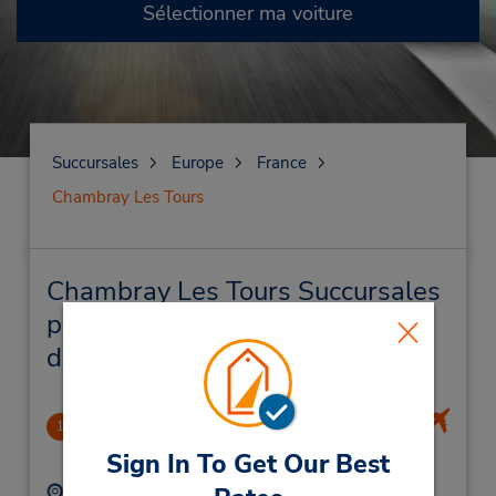
Sélectionner ma voiture
Succursales
Europe
France
Chambray Les Tours
Chambray Les Tours Succursales
près de chez vous et succursales
de location de véhicule
Airport Tours Val de Loire
1
7.56 mille
Sign In To Get Our Best
Adresse :
Téléphone :