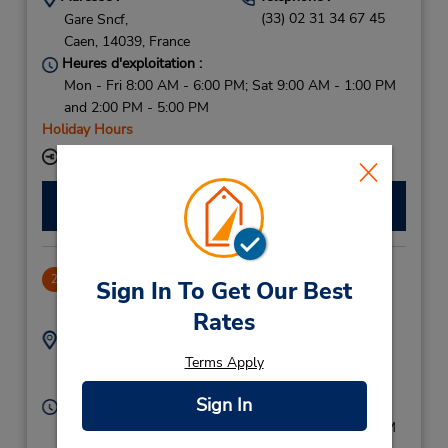
(33) 02 31 34 67 45
Gare Sncf,
Caen,
14039,
France
Heures d'exploitation :
Mon - Fri 8:00 AM - 6:00 PM; Sat 9:00 AM - 1:00 PM
and 2:00 PM - 5:00 PM
Holiday Hours
Succursale avec boîte de dépôt des clés
Faire une réservation
Caen Dt
2
Sign In To Get Our Best
1.14 mille
Rates
Adresse :
Téléphone :
159588116
44 Place De La Gare,
Terms Apply
Caen,
14000,
France
Sign In
Heures d'exploitation :
Mon - Fri 8:00 AM - 6:00 PM; Sat 9:00 AM - 1:00 PM