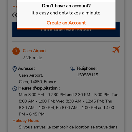
and 2:00 PM - 5:00 PM
Don't have an account?
Holiday Hours
It's easy and only takes a minute
Succursale avec boîte de dépôt des clés
Create an Account
Faire une réservation
Caen Airport
3
7.26 mille
Adresse :
Téléphone :
159588115
Caen Airport,
Caen,
14650,
France
Heures d'exploitation :
Mon 8:00 AM - 12:30 PM and 2:30 PM - 5:00 PM; Tue
8:00 AM - 1:00 PM; Wed 8:30 AM - 12:45 PM; Thu
8:30 AM - 1:00 PM; Fri 8:00 AM - 1:00 PM and 4:00
PM - 6:45 PM
Holiday Hours
Si vous arrivez, le comptoir de location se trouve dans