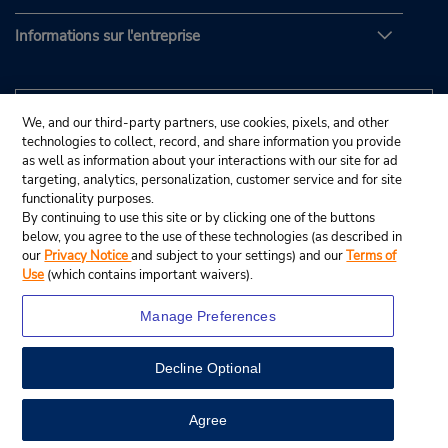
Informations sur l'entreprise
We, and our third-party partners, use cookies, pixels, and other
technologies to collect, record, and share information you provide
as well as information about your interactions with our site for ad
targeting, analytics, personalization, customer service and for site
functionality purposes.
By continuing to use this site or by clicking one of the buttons
below, you agree to the use of these technologies (as described in
our
Privacy Notice
and subject to your settings) and our
Terms of
Use
(which contains important waivers).
Manage Preferences
Decline Optional
© Budget Rent A Car System, Inc., 2025.
View Map
Agree