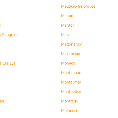
Mauguio-frejorgues
Meaux
s
Menton
r Saugnieu
Metz
Metz-nancy
Meximieux
 Les Lys
Monaco
Montauban
Montelimar
Montpellier
an
Montreuil
Mulhouse