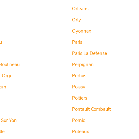
Orleans
Orly
Oyonnax
u
Paris
Paris La Defense
Moulineau
Perpignan
r Orge
Pertuis
eim
Poissy
Poitiers
Pontault Combault
 Sur Yon
Pornic
lle
Puteaux