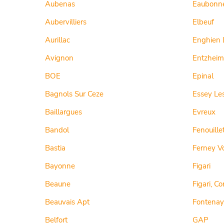
Aubenas
Eaubonn
Aubervilliers
Elbeuf
Aurillac
Enghien 
Avignon
Entzheim
BOE
Epinal
Bagnols Sur Ceze
Essey Le
Baillargues
Evreux
Bandol
Fenouille
Bastia
Ferney Vo
Bayonne
Figari
Beaune
Figari, Co
Beauvais Apt
Fontenay
Belfort
GAP