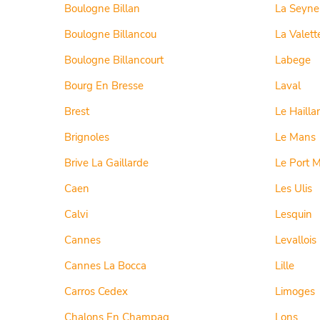
Boulogne Billan
La Seyne
Boulogne Billancou
La Valett
Boulogne Billancourt
Labege
Bourg En Bresse
Laval
Brest
Le Hailla
Brignoles
Le Mans
Brive La Gaillarde
Le Port M
Caen
Les Ulis
Calvi
Lesquin
Cannes
Levallois
Cannes La Bocca
Lille
Carros Cedex
Limoges
Chalons En Champag
Lons