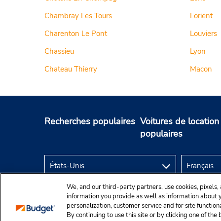
Chambray Les Tours
Lorient
Charenton Le Pont
Louviers
Chassieu
Lyon
Chateau Thierry
Macon
Recherches populaires
Voitures de location
populaires
We, and our third-party partners, use cookies, pixels, 
information you provide as well as information about yo
personalization, customer service and for site function
By continuing to use this site or by clicking one of th