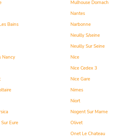
e
Mulhouse Dornach
Nantes
Les Bains
Narbonne
Neuilly S/seine
Neuilly Sur Seine
s Nancy
Nice
Nice Cedex 3
t
Nice Gare
ltaire
Nimes
Niort
rsica
Nogent Sur Marne
 Sur Eure
Olivet
Onet Le Chateau