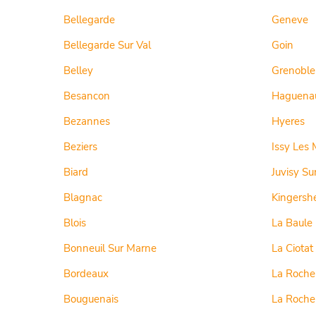
Bellegarde
Geneve
Bellegarde Sur Val
Goin
Belley
Grenoble
Besancon
Haguena
Bezannes
Hyeres
Beziers
Issy Les 
Biard
Juvisy Su
Blagnac
Kingersh
Blois
La Baule
Bonneuil Sur Marne
La Ciotat
Bordeaux
La Roche
Bouguenais
La Roche