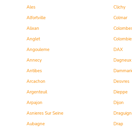
Ales
Clichy
Alfortville
Colmar
Alixan
Colombe
Anglet
Colombie
Angouleme
DAX
Annecy
Dagneux
Antibes
Dammarie
Arcachon
Desvres
Argenteuil
Dieppe
Arpajon
Dijon
Asnieres Sur Seine
Draguign
Aubagne
Drap