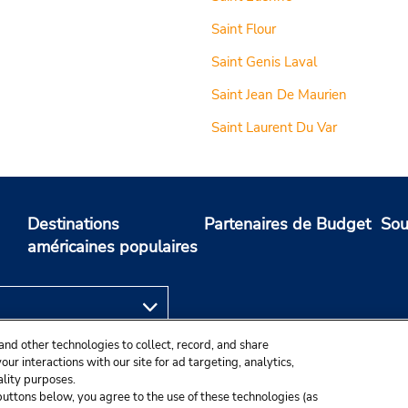
Saint Flour
Saint Genis Laval
Saint Jean De Maurien
Saint Laurent Du Var
Destinations
Partenaires de Budget
Sou
américaines populaires
and other technologies to collect, record, and share
ur interactions with our site for ad targeting, analytics,
ality purposes.
e buttons below, you agree to the use of these technologies (as