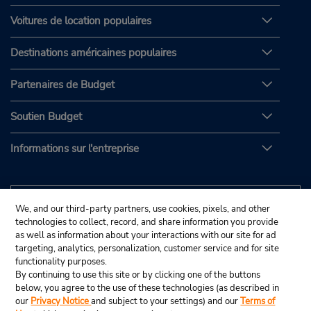
Voitures de location populaires
Destinations américaines populaires
Partenaires de Budget
Soutien Budget
Informations sur l'entreprise
We, and our third-party partners, use cookies, pixels, and other
technologies to collect, record, and share information you provide
as well as information about your interactions with our site for ad
targeting, analytics, personalization, customer service and for site
functionality purposes.
By continuing to use this site or by clicking one of the buttons
below, you agree to the use of these technologies (as described in
our
Privacy Notice
and subject to your settings) and our
Terms of