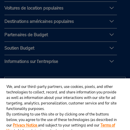
Voitures de location populaires
Destinations américaines populaires
Partenaires de Budget
Soutien Budget
Informations sur l'entreprise
We, and our third-party partners, use cookies, pixels, and other
technologies to collect, record, and share information you provide
as well as information about your interactions with our site for ad
targeting, analytics, personalization, customer service and for site
functionality purposes.
By continuing to use this site or by clicking one of the buttons
below, you agree to the use of these technologies (as described in
our
Privacy Notice
and subject to your settings) and our
Terms of