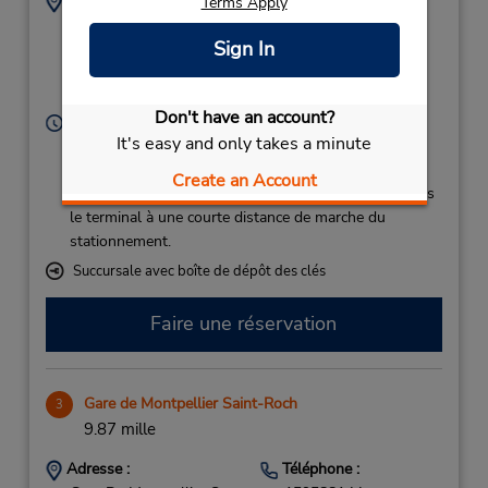
Adresse :
Téléphone :
Terms Apply
Aeroport Montpellier
159588143
Sign In
Mediterranee,
Montpellier,
34130,
France
Don't have an account?
Heures d'exploitation :
It's easy and only takes a minute
Sun 10:00 AM - 8:00 PM; Mon - Fri 8:00 AM - 10:00
PM; Sat 9:00 AM - 7:00 PM
Create an Account
Si vous arrivez, le comptoir de location se trouve dans
le terminal à une courte distance de marche du
stationnement.
Succursale avec boîte de dépôt des clés
Faire une réservation
Gare de Montpellier Saint-Roch
3
9.87 mille
Adresse :
Téléphone :