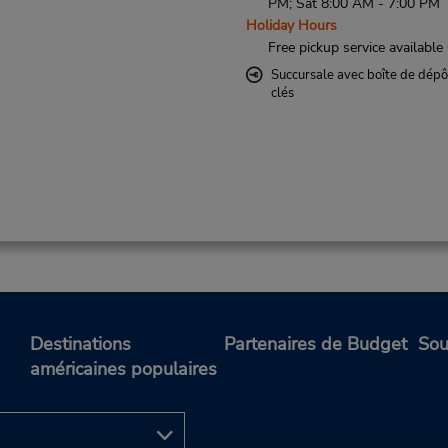
PM; Sat 8:00 AM - 7:00 PM
Holiday Hours
Free pickup service available
Succursale avec boîte de dépô
clés
Destinations
Partenaires de Budget
Sou
américaines populaires