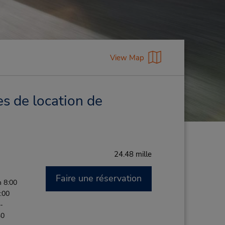
View Map
s de location de
24.48 mille
Faire une réservation
 8:00
:00
-
30