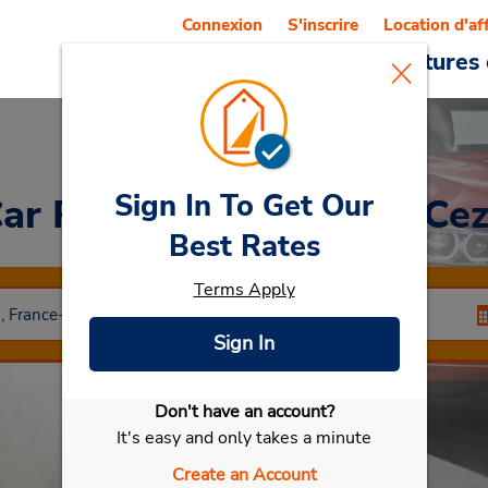
Connexion
S'inscrire
Location d'af
Reservations
Offres
Voitures 
Sign In To Get Our
ar Rental
Bagnols Sur Ce
Best Rates
Terms Apply
Sign In
Don't have an account?
Sélectionner ma voiture
It's easy and only takes a minute
Create an Account