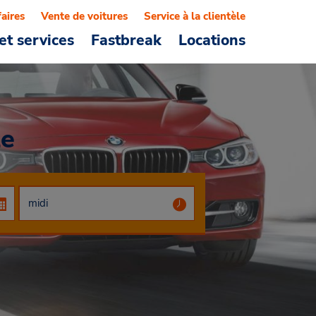
faires
Vente de voitures
Service à la clientèle
et services
Fastbreak
Locations
ze